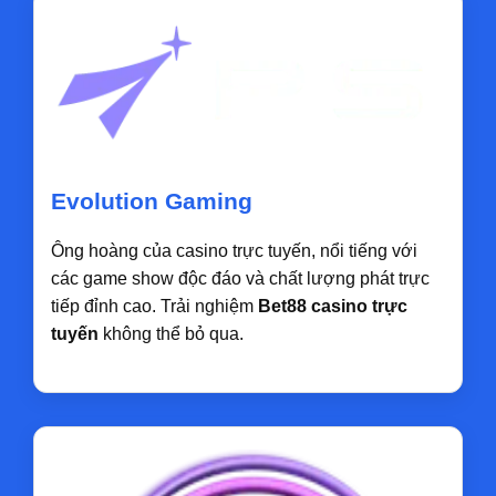
Evolution Gaming
Ông hoàng của casino trực tuyến, nổi tiếng với
các game show độc đáo và chất lượng phát trực
tiếp đỉnh cao. Trải nghiệm
Bet88 casino trực
tuyến
không thể bỏ qua.