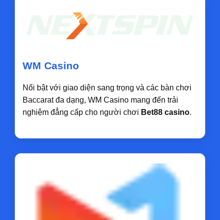
WM Casino
Nổi bật với giao diện sang trọng và các bàn chơi
Baccarat đa dạng, WM Casino mang đến trải
nghiệm đẳng cấp cho người chơi
Bet88 casino
.