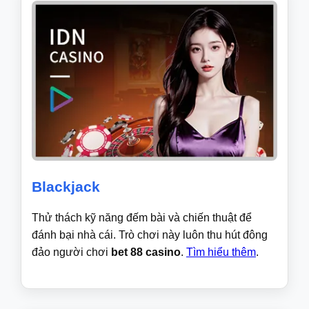
Blackjack
Thử thách kỹ năng đếm bài và chiến thuật để
đánh bại nhà cái. Trò chơi này luôn thu hút đông
đảo người chơi
bet 88 casino
.
Tìm hiểu thêm
.