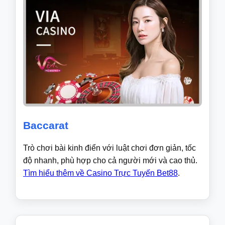
Baccarat
Trò chơi bài kinh điển với luật chơi đơn giản, tốc
độ nhanh, phù hợp cho cả người mới và cao thủ.
Tìm hiểu thêm về Casino Trực Tuyến Bet88
.