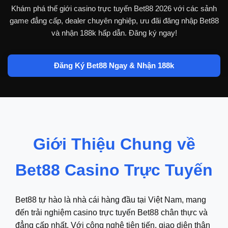
Khám phá thế giới casino trực tuyến Bet88 2026 với các sảnh
game đẳng cấp, dealer chuyên nghiệp, ưu đãi đăng nhập Bet88
và nhận 188k hấp dẫn. Đăng ký ngay!
Đăng Ký Bet88 Ngay & Nhận 188k
Giới Thiệu Chung về
Bet88 Casino Trực Tuyến
Bet88 tự hào là nhà cái hàng đầu tại Việt Nam, mang
đến trải nghiệm casino trực tuyến Bet88 chân thực và
đẳng cấp nhất. Với công nghệ tiên tiến, giao diện thân