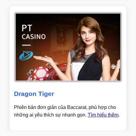
Dragon Tiger
Phiên bản đơn giản của Baccarat, phù hợp cho
những ai yêu thích sự nhanh gọn.
Tìm hiểu thêm
.