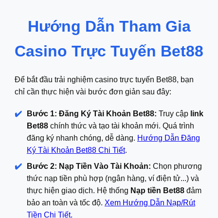
Hướng Dẫn Tham Gia
Casino Trực Tuyến Bet88
Để bắt đầu trải nghiệm casino trực tuyến Bet88, bạn
chỉ cần thực hiện vài bước đơn giản sau đây:
Bước 1: Đăng Ký Tài Khoản Bet88:
Truy cập
link
Bet88
chính thức và tạo tài khoản mới. Quá trình
đăng ký nhanh chóng, dễ dàng.
Hướng Dẫn Đăng
Ký Tài Khoản Bet88 Chi Tiết
.
Bước 2: Nạp Tiền Vào Tài Khoản:
Chọn phương
thức nạp tiền phù hợp (ngân hàng, ví điện tử...) và
thực hiện giao dịch. Hệ thống
Nạp tiền Bet88
đảm
bảo an toàn và tốc độ.
Xem Hướng Dẫn Nạp/Rút
Tiền Chi Tiết
.