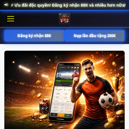
📢
•
u đãi độc quyền! Đăng ký nhận 88K và nhiều hơn nữa! ✨
🎁 Đă
Đăng ký nhận 88K
Nạp lần đầu tặng 200K