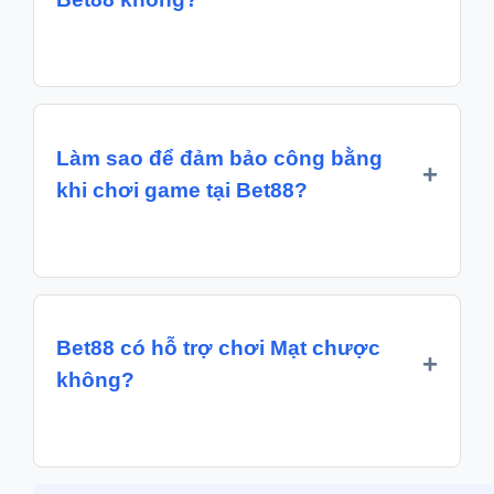
Làm sao để đảm bảo công bằng
+
khi chơi game tại Bet88?
Bet88 có hỗ trợ chơi Mạt chược
+
không?