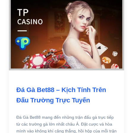
Đá Gà Bet88 – Kịch Tính Trên
Đấu Trường Trực Tuyến
Đá Gà Bet88 mang đến những trận đấu gà trực tiếp
từ các trường gà lớn nhất châu Á. Đặt cược và hòa
mình vào không khí căng thẳng, hồi hộp của mỗi trận