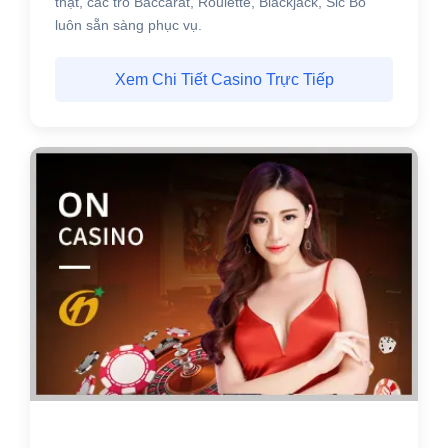
thật, các trò Baccarat, Roulette, Blackjack, Sic Bo
luôn sẵn sàng phục vụ.
Xem Chi Tiết Casino Trực Tiếp