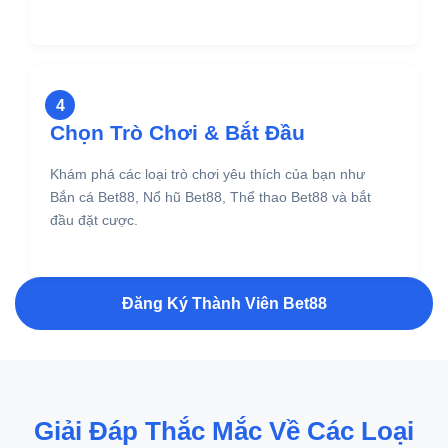
Chọn Trò Chơi & Bắt Đầu
Khám phá các loại trò chơi yêu thích của bạn như
Bắn cá Bet88, Nổ hũ Bet88, Thể thao Bet88 và bắt
đầu đặt cược.
Đăng Ký Thành Viên Bet88
Giải Đáp Thắc Mắc Về Các Loại