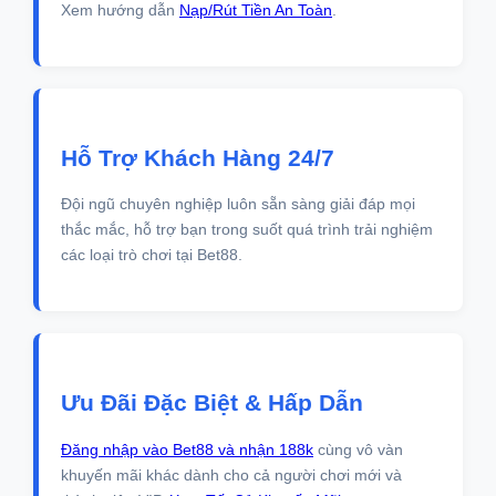
Xem hướng dẫn
Nạp/Rút Tiền An Toàn
.
Hỗ Trợ Khách Hàng 24/7
Đội ngũ chuyên nghiệp luôn sẵn sàng giải đáp mọi
thắc mắc, hỗ trợ bạn trong suốt quá trình trải nghiệm
các loại trò chơi tại Bet88.
Ưu Đãi Đặc Biệt & Hấp Dẫn
Đăng nhập vào Bet88 và nhận 188k
cùng vô vàn
khuyến mãi khác dành cho cả người chơi mới và