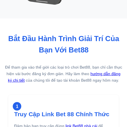
Bắt Đầu Hành Trình Giải Trí Của
Bạn Với Bet88
Để tham gia vào thế giới các loại trò chơi Bet88, bạn chỉ cần thực
hiện vài bước đăng ký đơn giản. Hãy làm theo
hướng dẫn đăng
ký chi tiết
của chúng tôi để tạo tài khoản Bet88 ngay hôm nay.
Truy Cập Link Bet 88 Chính Thức
Đảm bảo bạn truy cập đúng
link Bet88 nhà cái
để