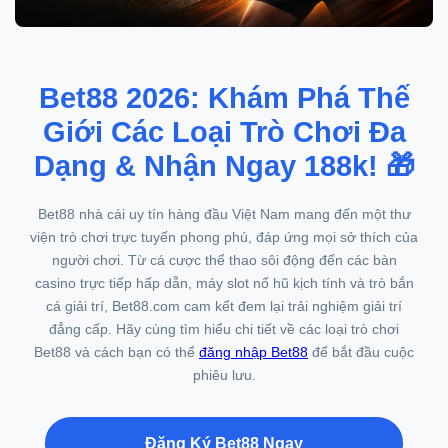
Bet88 2026: Khám Phá Thế
Giới Các Loại Trò Chơi Đa
Dạng & Nhận Ngay 188k! 🎁
Bet88 nhà cái uy tín hàng đầu Việt Nam mang đến một thư
viện trò chơi trực tuyến phong phú, đáp ứng mọi sở thích của
người chơi. Từ cá cược thể thao sôi động đến các bàn
casino trực tiếp hấp dẫn, máy slot nổ hũ kịch tính và trò bắn
cá giải trí, Bet88.com cam kết đem lại trải nghiệm giải trí
đẳng cấp. Hãy cùng tìm hiểu chi tiết về các loại trò chơi
Bet88 và cách bạn có thể
đăng nhập Bet88
để bắt đầu cuộc
phiêu lưu.
Đăng Ký Bet88 Ngay