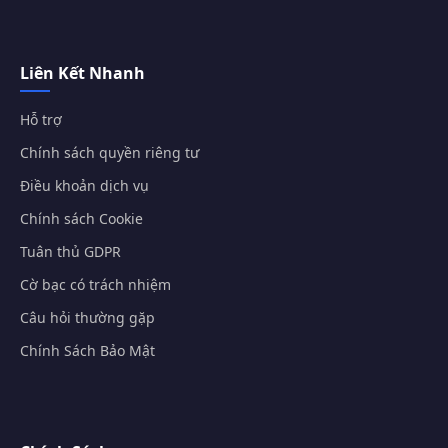
Liên Kết Nhanh
Hỗ trợ
Chính sách quyền riêng tư
Điều khoản dịch vụ
Chính sách Cookie
Tuân thủ GDPR
Cờ bạc có trách nhiệm
Câu hỏi thường gặp
Chính Sách Bảo Mật