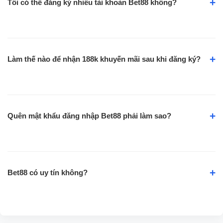
+
Tôi có thể đăng ký nhiều tài khoản Bet88 không?
+
Làm thế nào để nhận 188k khuyến mãi sau khi đăng ký?
+
Quên mật khẩu đăng nhập Bet88 phải làm sao?
+
Bet88 có uy tín không?