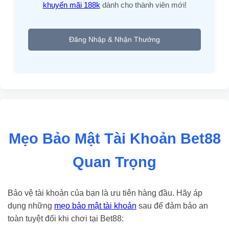
khuyến mãi 188k
dành cho thành viên mới!
Đăng Nhập & Nhận Thưởng
Mẹo Bảo Mật Tài Khoản Bet88
Quan Trọng
Bảo vệ tài khoản của bạn là ưu tiên hàng đầu. Hãy áp
dụng những
mẹo bảo mật tài khoản
sau để đảm bảo an
toàn tuyệt đối khi chơi tại Bet88: