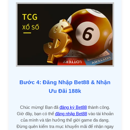
Bước 4: Đăng Nhập Bet88 & Nhận
Ưu Đãi 188k
Chúc mừng! Bạn đã
đăng ký Bet88
thành công.
Giờ đây, bạn có thể
đăng nhập Bet88
vào tài khoản
của mình và tận hưởng thế giới game đa dạng.
Đừng quên kiểm tra mục khuyến mãi để nhận ngay