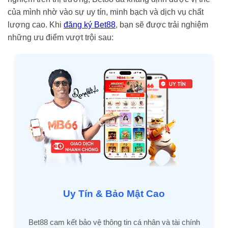
của mình nhờ vào sự uy tín, minh bạch và dịch vụ chất
lượng cao. Khi
đăng ký Bet88
, bạn sẽ được trải nghiệm
những ưu điểm vượt trội sau:
Uy Tín & Bảo Mật Cao
Bet88 cam kết bảo vệ thông tin cá nhân và tài chính