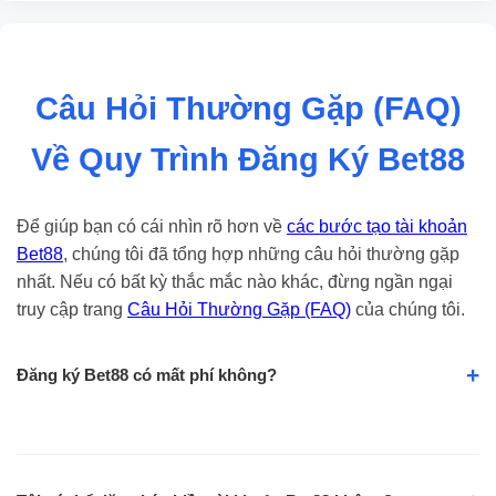
Câu Hỏi Thường Gặp (FAQ)
Về Quy Trình Đăng Ký Bet88
Để giúp bạn có cái nhìn rõ hơn về
các bước tạo tài khoản
Bet88
, chúng tôi đã tổng hợp những câu hỏi thường gặp
nhất. Nếu có bất kỳ thắc mắc nào khác, đừng ngần ngại
truy cập trang
Câu Hỏi Thường Gặp (FAQ)
của chúng tôi.
+
Đăng ký Bet88 có mất phí không?