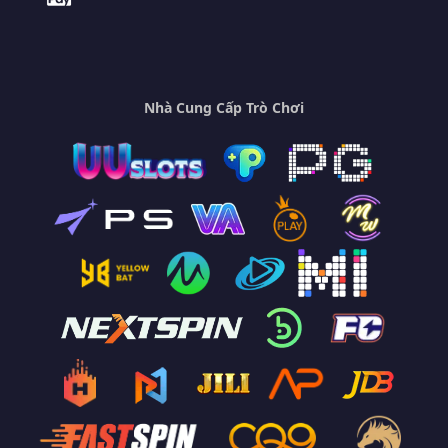
Nhà Cung Cấp Trò Chơi