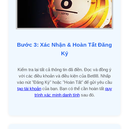
Bước 3: Xác Nhận & Hoàn Tất Đăng
Ký
Kiểm tra lại tất cả thông tin đã điền. Đọc và đồng ý
với các điều khoản và điều kiện của Bet88. Nhấp
vào nút "Đăng Ký" hoặc "Hoàn Tất" để gửi yêu cầu
tạo tài khoản
của bạn. Bạn có thể cần hoàn tất
quy
trình xác minh danh tính
sau đó.