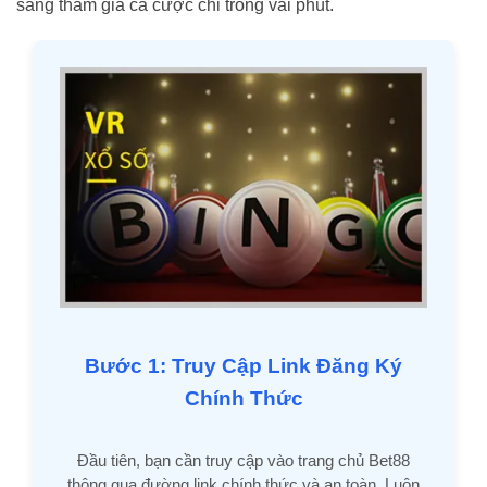
sàng tham gia cá cược chỉ trong vài phút.
Bước 1: Truy Cập Link Đăng Ký
Chính Thức
Đầu tiên, bạn cần truy cập vào trang chủ Bet88
thông qua đường link chính thức và an toàn. Luôn