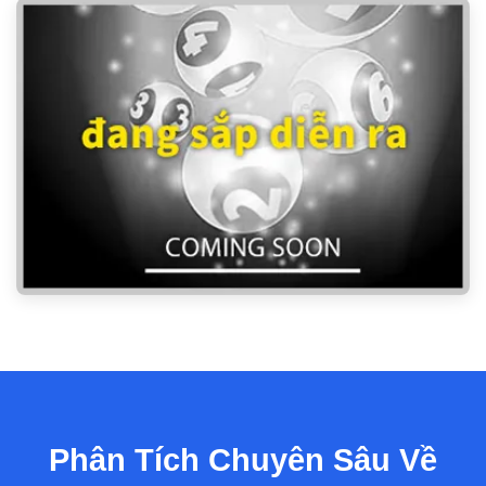
Phân Tích Chuyên Sâu Về