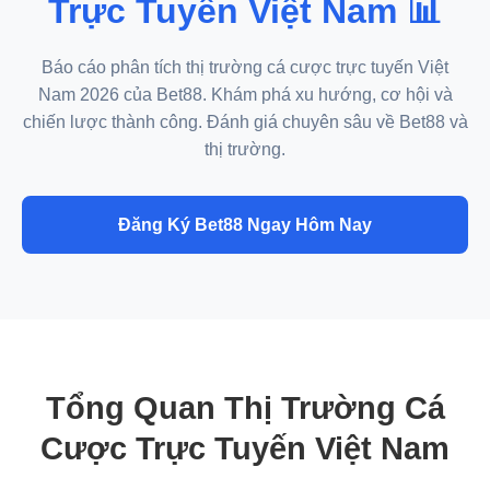
Trực Tuyến Việt Nam 📊
Báo cáo phân tích thị trường cá cược trực tuyến Việt
Nam 2026 của Bet88. Khám phá xu hướng, cơ hội và
chiến lược thành công. Đánh giá chuyên sâu về Bet88 và
thị trường.
Đăng Ký Bet88 Ngay Hôm Nay
Tổng Quan Thị Trường Cá
Cược Trực Tuyến Việt Nam