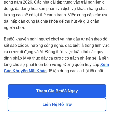
trong năm 2026. Các nhà cái tập trung vào trải nghiệm di
động, đa dạng hóa sản phẩm và dịch vụ khách hàng chất
lượng cao sẽ có lợi thế cạnh tranh. Việc cung cấp các ưu
đãi hấp dẫn cũng là chìa khóa để thu hút và giữ chân
người chơi.
Bet88 khuyến nghị người chơi và nhà đầu tư nên theo dõi
sát sao các xu hướng công nghệ, đặc biệt là trong lĩnh vực
cá cược di động và AI. Đồng thời, việc tuân thủ các quy
định pháp lý và thúc đẩy cá cược có trách nhiệm sẽ là nền
tảng cho sự phát triển bền vững. Đừng quên truy cập
Xem
Các Khuyến Mãi Khác
để tận dụng các cơ hội tốt nhất.
Tham Gia Bet88 Ngay
Liên Hệ Hỗ Trợ