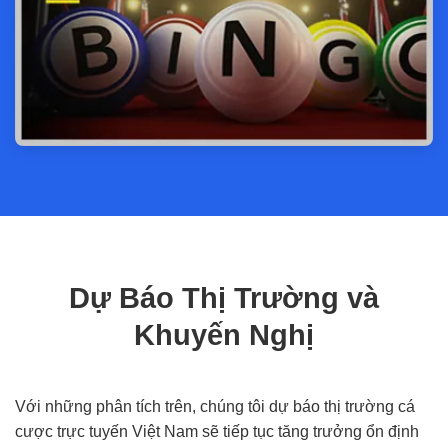
Dự Báo Thị Trường và
Khuyến Nghị
Với những phân tích trên, chúng tôi dự báo thị trường cá
cược trực tuyến Việt Nam sẽ tiếp tục tăng trưởng ổn định