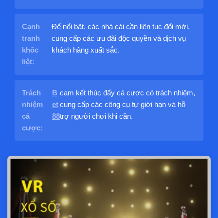
Cạnh
Để nổi bật, các nhà cái cần liên tục đổi mới,
tranh
cung cấp các ưu đãi độc quyền và dịch vụ
khốc
khách hàng xuất sắc.
liệt:
Trách
B
cam kết thúc đẩy cá cược có trách nhiệm,
nhiệm
et
cung cấp các công cụ tự giới hạn và hỗ
cá
88
trợ người chơi khi cần.
cược: