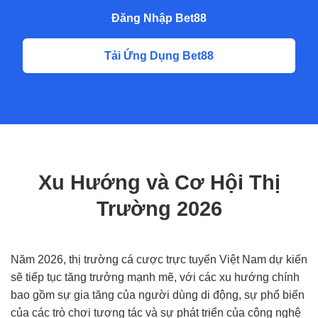
Đăng Nhập Bet88
Tải Ứng Dụng Bet88
Xu Hướng và Cơ Hội Thị
Trường 2026
Năm 2026, thị trường cá cược trực tuyến Việt Nam dự kiến
sẽ tiếp tục tăng trưởng mạnh mẽ, với các xu hướng chính
bao gồm sự gia tăng của người dùng di động, sự phổ biến
của các trò chơi tương tác và sự phát triển của công nghệ