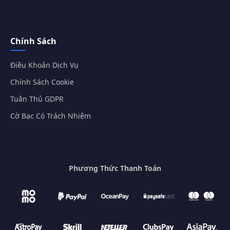
Chính Sách
Điều Khoản Dịch Vụ
Chính Sách Cookie
Tuân Thủ GDPR
Cờ Bạc Có Trách Nhiệm
Phương Thức Thanh Toán