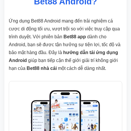
Bet88 Android?
Ứng dụng Bet88 Android mang đến trải nghiệm cá
cược di động tối ưu, vượt trội so với việc truy cập qua
trình duyệt. Với phiên bản
Bet88 app
dành cho
Android, bạn sẽ được tận hưởng sự tiện lợi, tốc độ và
bảo mật hàng đầu. Đây là
hướng dẫn tải ứng dụng
Android
giúp bạn tiếp cận thế giới giải trí không giới
hạn của
Bet88 nhà cái
một cách dễ dàng nhất.