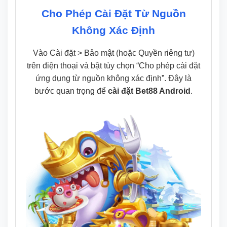
Cho Phép Cài Đặt Từ Nguồn
Không Xác Định
Vào Cài đặt > Bảo mật (hoặc Quyền riêng tư)
trên điện thoại và bật tùy chọn “Cho phép cài đặt
ứng dụng từ nguồn không xác định”. Đây là
bước quan trọng để
cài đặt Bet88 Android
.