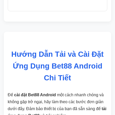
Hướng Dẫn Tải và Cài Đặt
Ứng Dụng Bet88 Android
Chi Tiết
Để
cài đặt Bet88 Android
một cách nhanh chóng và
không gặp trở ngại, hãy làm theo các bước đơn giản
dưới đây. Đảm bảo thiết bị của bạn đã sẵn sàng để
tải