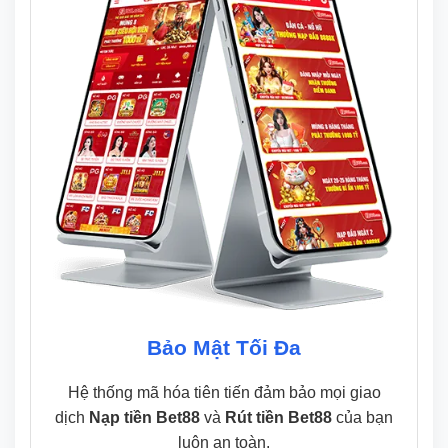
Bảo Mật Tối Đa
Hệ thống mã hóa tiên tiến đảm bảo mọi giao
dịch
Nạp tiền Bet88
và
Rút tiền Bet88
của bạn
luôn an toàn.