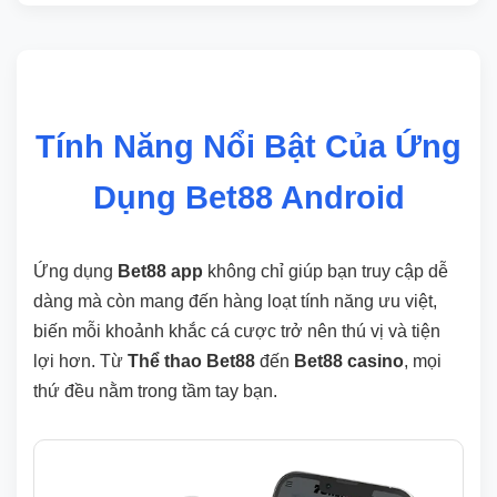
Tính Năng Nổi Bật Của Ứng
Dụng Bet88 Android
Ứng dụng
Bet88 app
không chỉ giúp bạn truy cập dễ
dàng mà còn mang đến hàng loạt tính năng ưu việt,
biến mỗi khoảnh khắc cá cược trở nên thú vị và tiện
lợi hơn. Từ
Thể thao Bet88
đến
Bet88 casino
, mọi
thứ đều nằm trong tầm tay bạn.