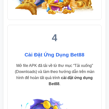
4
Cài Đặt Ứng Dụng Bet88
Mở file APK đã tải về từ thư mục “Tải xuống”
(Downloads) và làm theo hướng dẫn trên màn
hình để hoàn tất quá trình
cài đặt ứng dụng
Bet88
.