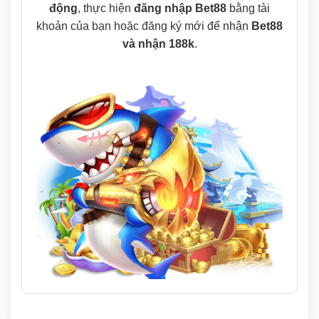
động
, thực hiện
đăng nhập Bet88
bằng tài
khoản của bạn hoặc đăng ký mới để nhận
Bet88
và nhận 188k
.