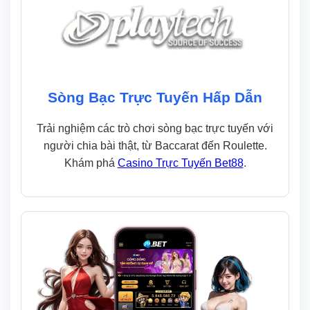
Sòng Bạc Trực Tuyến Hấp Dẫn
Trải nghiệm các trò chơi sòng bạc trực tuyến với
người chia bài thật, từ Baccarat đến Roulette.
Khám phá
Casino Trực Tuyến Bet88
.