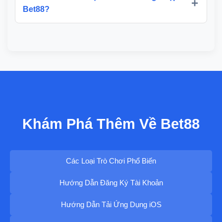
+
Bet88?
Khám Phá Thêm Về Bet88
Các Loại Trò Chơi Phổ Biến
Hướng Dẫn Đăng Ký Tài Khoản
Hướng Dẫn Tải Ứng Dụng iOS